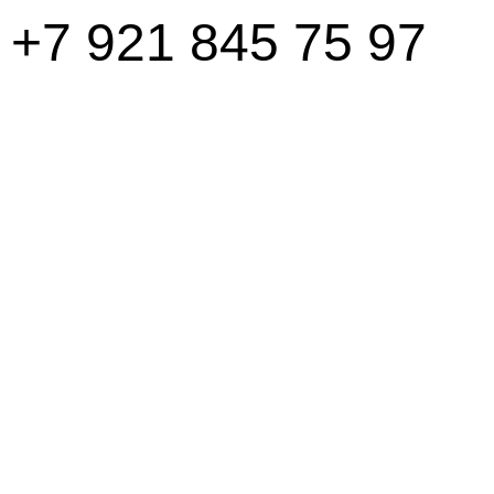
+7 921 845 75 97
email:stroyles@stroyles.co.in
Главная
Галерея
Конт
© 2016 Stroyless.ru